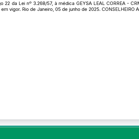
go 22 da Lei nº 3.268/57, à médica GEYSA LEAL CORREA - CRM/
8), em vigor. Rio de Janeiro, 05 de junho de 2025. CONSELH
© Portal do Conselho Regional de Medicina do Rio de Janeiro - www.cre
Praia de Botafogo (228), loja 119b - Botafogo - Rio de Janeiro/RJ - CEP: