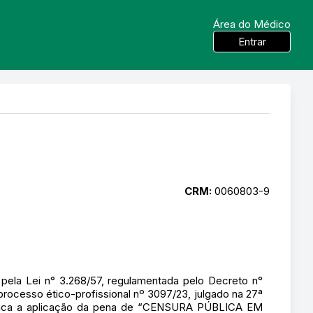
Área do Médico
Entrar
CRM:
0060803-9
a Lei n° 3.268/57, regulamentada pelo Decreto n°
processo ético-profissional nº 3097/23, julgado na 27ª
ública a aplicação da pena de “CENSURA PÚBLICA EM