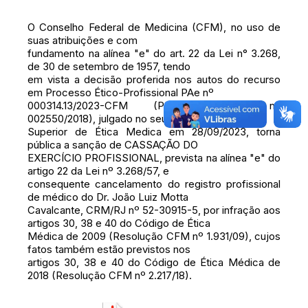
O Conselho Federal de Medicina (CFM), no uso de
suas atribuições e com
fundamento na alínea "e" do art. 22 da Lei n° 3.268,
de 30 de setembro de 1957, tendo
em vista a decisão proferida nos autos do recurso
em Processo Ético-Profissional PAe nº
000314.13/2023-CFM (PEP CRM-RJ nº
002550/2018), julgado no seu Pleno do Tribunal
Superior de Ética Medica em 28/09/2023, torna
pública a sanção de CASSAÇÃO DO
EXERCÍCIO PROFISSIONAL, prevista na alínea "e" do
artigo 22 da Lei nº 3.268/57, e
consequente cancelamento do registro profissional
de médico do Dr. João Luiz Motta
Cavalcante, CRM/RJ nº 52-30915-5, por infração aos
artigos 30, 38 e 40 do Código de Ética
Médica de 2009 (Resolução CFM nº 1.931/09), cujos
fatos também estão previstos nos
artigos 30, 38 e 40 do Código de Ética Médica de
2018 (Resolução CFM nº 2.217/18).