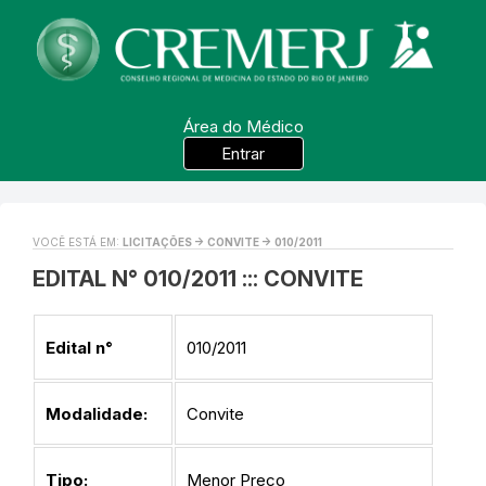
Área do Médico
Entrar
VOCÊ ESTÁ EM:
LICITAÇÕES -> CONVITE -> 010/2011
EDITAL N° 010/2011 ::: CONVITE
Edital n°
010/2011
Modalidade:
Convite
Tipo:
Menor Preço